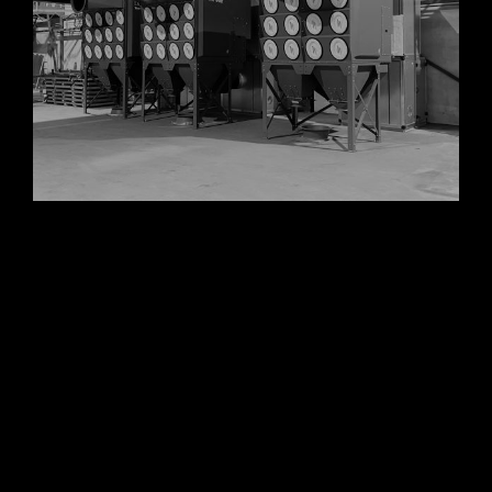
Ook voor filtercassetes voor Teka en Kemper mobiele
lasrookafzuigers kunt u bij ons terrecht!
Is uw filter/afzuigsysteem al voorzien van een extra
brandbeveiliging? Wij adviseren u als extra
brandbeveiliging de inbouw van een vonkenvanger, Deze
kunnen wij probleemloos achteraf bij u installeren. U
voorkomt hiermee een eventuele brand in uw