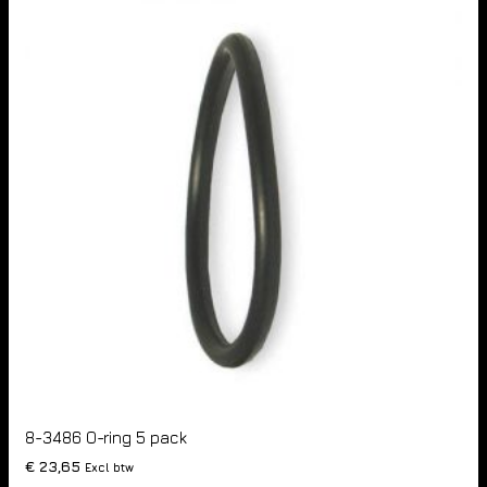
8-3486 O-ring 5 pack
€
23,65
Excl btw