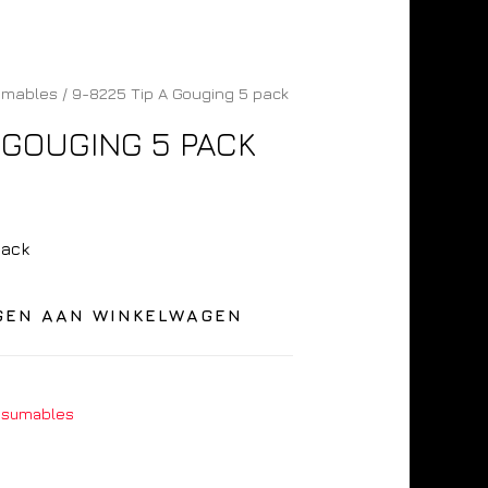
umables
/ 9-8225 Tip A Gouging 5 pack
A GOUGING 5 PACK
pack
GEN AAN WINKELWAGEN
nsumables